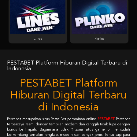
Lines
Plinko
PESTABET Platform Hiburan Digital Terbaru di
Indonesia
PESTABET Platform
Hiburan Digital Terbaru
di Indonesia
Pestabet merupakan situs Pesta Bet permainan online
PESTABET
Pestabet
terpercaya resmi dengan tampilan modern dan canggih tidak lupa dengan
bonus berlimpah. Bagaimana tidak ? zona situs game online sudah
berkembang semakin lengkap, modern dan banyak jenis. Tentu saja para