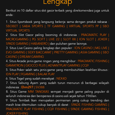
Lengkap
Berikut ini 10 daftar situs slot gacor terbaik yang direkomendasi juga untuk
anda :
1. Situs Sportsbook yang langsung bekerja sama dengan produk raksasa :
SBOBET | SABA SPORTS | TF GAMING | VIRTUAL SPORTS PP | SBO
VIRTUAL SPORTS
2. Situs Slot Gacor paling booming di indonesia :
PRAGMATIC PLAY |
MICROGAMING | PG SOFT | LIVE 22 | SLOT 88 | ION SLOT | JOKER |
SPADE GAMING | HABANERO |
dan puluhan game lainnya.
3. Situs Live Casino paling lengkap dan populer :
ION CASINO | MG LIVE |
EVO GAMING | SEXY BACCARAT | PRETTY GAMING | ASIA GAMING | SBO
CASINO | DREAM GAMING
4. Situs Arcade jenis game ringan yang menghibur :
PRAGMATIC FISHING |
GAMATRON | GIOCCO PLUS | ADVANTPLAY GAMING | CQ9
5. Situs Poker salah satu jenis game yang membutuhkan keahlian khusus :
IDN PLAY | 9GAMING | BALAK PLAY
6. Situs Togel yang sudah merakyat :
NEX4D
7. Situs Sabung Ayam yang sudah turun menurun di berbagai wilayah
indonesia :
Ehm297
| SV388
8. Situs Game
MM TANGKAS
sempat menjadi game paling populer di
seluruh indonesia dan beroperasi di casino asli sejak tahun 1960an.
9. Situs Tembak Ikan merupakan permainan yang cukup trending dan
masih bisa ditemukan cukup banyak di darat :
SPADE FISHING GAMING |
PRAGMATIC PLAY FISHING | CQ9 FISHING | SPADE GAMING FISHING |
JOKER FISHING