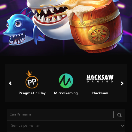
Pragmatic Play
MicroGaming
Hacksaw
King