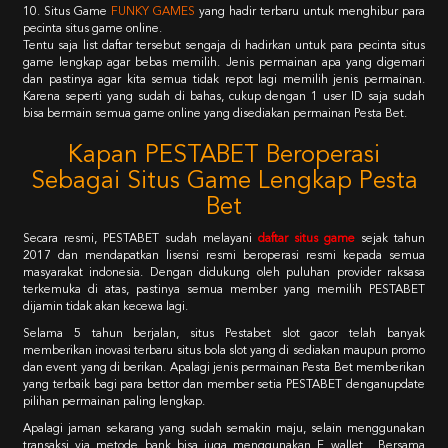
10. Situs Game
FUNKY GAMES
yang hadir terbaru untuk menghibur para
pecinta situs game online.
Tentu saja list daftar tersebut sengaja di hadirkan untuk para pecinta situs
game lengkap agar bebas memilih. Jenis permainan apa yang digemari
dan pastinya agar kita semua tidak repot lagi memilih jenis permainan.
Karena seperti yang sudah di bahas, cukup dengan 1 user ID saja sudah
bisa bermain semua game online yang disediakan permainan Pesta Bet.
Kapan PESTABET Beroperasi
Sebagai Situs Game Lengkap Pesta
Bet
Secara resmi, PESTABET sudah melayani
daftar situs game
sejak tahun
2017 dan mendapatkan lisensi resmi beroperasi resmi kepada semua
masyarakat indonesia. Dengan didukung oleh puluhan provider raksasa
terkemuka di atas, pastinya semua member yang memilih PESTABET
dijamin tidak akan kecewa lagi.
Selama 5 tahun berjalan, situs Pestabet slot gacor telah banyak
memberikan inovasi terbaru situs bola slot yang di sediakan maupun promo
dan event yang di berikan. Apalagi jenis permainan Pesta Bet memberikan
yang terbaik bagi para bettor dan member setia PESTABET denganupdate
pilihan permainan paling lengkap.
Apalagi jaman sekarang yang sudah semakin maju, selain menggunakan
transaksi via metode bank bisa juga menggunakan E wallet . Bersama