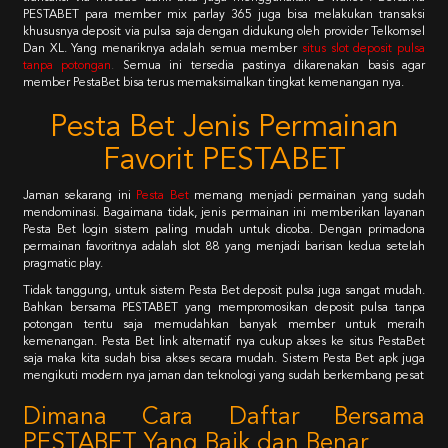
PESTABET para member mix parlay 365 juga bisa melakukan transaksi
khususnya deposit via pulsa saja dengan didukung oleh provider Telkomsel
Dan XL. Yang menariknya adalah semua member
situs slot deposit pulsa
tanpa potongan
.
Semua ini tersedia pastinya dikarenakan basis agar
member PestaBet bisa terus memaksimalkan tingkat kemenangan nya.
Pesta Bet Jenis Permainan
Favorit PESTABET
Jaman sekarang ini
Pesta Bet
memang menjadi permainan yang sudah
mendominasi. Bagaimana tidak, jenis permainan ini memberikan layanan
Pesta Bet login sistem paling mudah untuk dicoba. Dengan primadona
permainan favoritnya adalah slot 88 yang menjadi barisan kedua setelah
pragmatic play.
Tidak tanggung, untuk sistem Pesta Bet deposit pulsa juga sangat mudah.
Bahkan bersama PESTABET yang mempromosikan deposit pulsa tanpa
potongan tentu saja memudahkan banyak member untuk meraih
kemenangan. Pesta Bet link alternatif nya cukup akses ke situs PestaBet
saja maka kita sudah bisa akses secara mudah. Sistem Pesta Bet apk juga
mengikuti modern nya jaman dan teknologi yang sudah berkembang pesat
Dimana Cara Daftar Bersama
PESTABET Yang Baik dan Benar