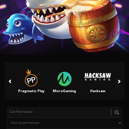
Pragmatic Play
MicroGaming
Hacksaw
King