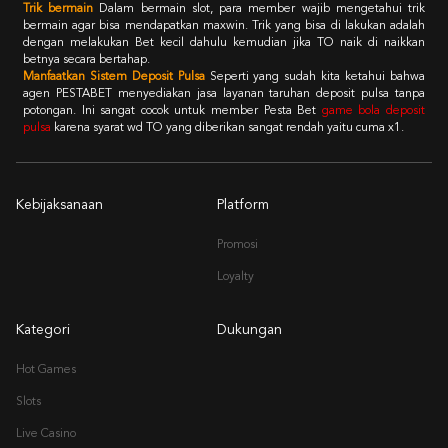
Trik bermain
Dalam bermain slot, para member wajib mengetahui trik
bermain agar bisa mendapatkan maxwin. Trik yang bisa di lakukan adalah
dengan melakukan Bet kecil dahulu kemudian jika TO naik di naikkan
betnya secara bertahap.
Manfaatkan Sistem Deposit Pulsa
Seperti yang sudah kita ketahui bahwa
agen PESTABET menyediakan jasa layanan taruhan deposit pulsa tanpa
potongan. Ini sangat cocok untuk member Pesta Bet
game bola deposit
pulsa
karena syarat wd TO yang diberikan sangat rendah yaitu cuma x1.
Kebijaksanaan
Platform
Promosi
Loyalty
Kategori
Dukungan
Hot Games
Slots
Live Casino