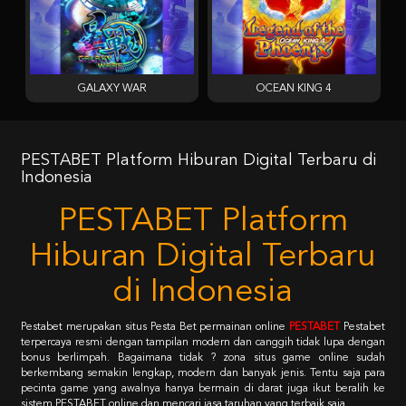
GALAXY WAR
OCEAN KING 4
PESTABET Platform Hiburan Digital Terbaru di
Indonesia
PESTABET Platform
Hiburan Digital Terbaru
di Indonesia
Pestabet merupakan situs Pesta Bet permainan online
PESTABET
Pestabet
terpercaya resmi dengan tampilan modern dan canggih tidak lupa dengan
bonus berlimpah. Bagaimana tidak ? zona situs game online sudah
berkembang semakin lengkap, modern dan banyak jenis. Tentu saja para
pecinta game yang awalnya hanya bermain di darat juga ikut beralih ke
sistem PESTABET online dan mencari jasa taruhan yang terbaik saja.