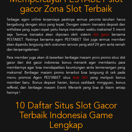
gacor Zona Slot Terbaik
Sebagai agen online terpercaya pastinya semua pecinta taruhan harus
bergabung dengan situs yang tepat. Dengan sistem transaksi deposit dan
withdraw yang super cepat yaitu hanya memakan waktu maksimal 5 menit
saja. Semua transaksi akan diproses oleh sistem
slot gacor
bersama
PESTABET. Pastinya bersama agen PESTABET Slot juga semua member
akan dipandu langsung oleh costumer service yang aktif 24 jam serta ramah
dan berpengalaman.
Para member juga akan di tawarkan berbagai macam jenis promo situs slot
gacor dan slot gacor indonesia bonus menarik agar membantu para
membernya agar bisa mendapatkan keuntungan serta kemenangan yang
maksimal. Berbagai macam promo tersebut bisa langsung di cek pada
menu promosi Agen PESTABET situs
bola 365
yang meliputi bonus
member baru. Bonus deposit harian, bonus cashback mingguan, bonus
refferal, dan berbagai macam Event Menarik yang bisa di klaim setiap
harinya !
10 Daftar Situs Slot Gacor
Terbaik Indonesia Game
Lengkap