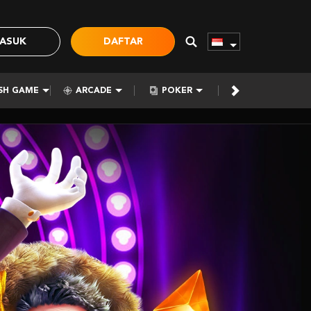
ASUK
DAFTAR
SH GAME
ARCADE
POKER
E-SPORTS