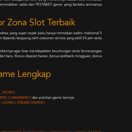
uk pemindahan saldo dari PESTABET game yang berlaku semuanya
 Zona Slot Terbaik
withdraw yang super cepat yaitu hanya memakan waktu maksimal 5
ipandu langsung oleh costumer service yang aktif 24 jam serta
 membernya agar bisa mendapatkan keuntungan serta kemenangan
er baru. Bonus deposit harian, bonus cashback mingguan, bonus
 Game Lengkap
AL SPORTS
AMING | HABANERO |
dan puluhan game lainnya.
BO CASINO | DREAM GAMING