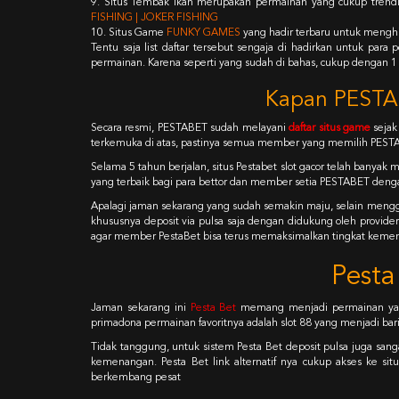
9. Situs Tembak Ikan merupakan permainan yang cukup trendi
FISHING | JOKER FISHING
10. Situs Game
FUNKY GAMES
yang hadir terbaru untuk menghi
Tentu saja list daftar tersebut sengaja di hadirkan untuk par
permainan. Karena seperti yang sudah di bahas, cukup dengan 1
Kapan PESTAB
Secara resmi, PESTABET sudah melayani
daftar situs game
seja
terkemuka di atas, pastinya semua member yang memilih PESTAB
Selama 5 tahun berjalan, situs Pestabet slot gacor telah banyak
yang terbaik bagi para bettor dan member setia PESTABET deng
Apalagi jaman sekarang yang sudah semakin maju, selain mengg
khususnya deposit via pulsa saja dengan didukung oleh provi
agar member PestaBet bisa terus memaksimalkan tingkat keme
Pesta
Jaman sekarang ini
Pesta Bet
memang menjadi permainan yang
primadona permainan favoritnya adalah slot 88 yang menjadi bari
Tidak tanggung, untuk sistem Pesta Bet deposit pulsa juga 
kemenangan. Pesta Bet link alternatif nya cukup akses ke si
berkembang pesat