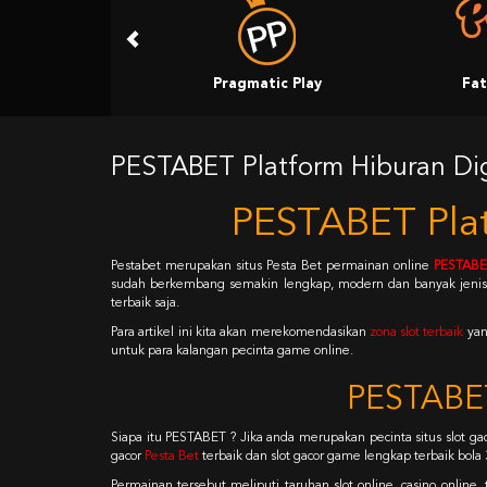
Pragmatic Play
Fat
PESTABET Platform Hiburan Digi
PESTABET Plat
Pestabet merupakan situs Pesta Bet permainan online
PESTABE
sudah berkembang semakin lengkap, modern dan banyak jenis. 
terbaik saja.
Para artikel ini kita akan merekomendasikan
zona slot terbaik
yan
untuk para kalangan pecinta game online.
PESTABET
Siapa itu PESTABET ? Jika anda merupakan pecinta situs slot ga
gacor
Pesta Bet
terbaik dan slot gacor game lengkap terbaik bol
Permainan tersebut meliputi taruhan slot online, casino onlin