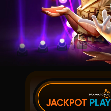
JACKPOT
PLAY