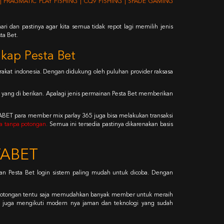
| PRAGMATIC PLAY FISHING | CQ9 FISHING | SPADE GAMING
ri dan pastinya agar kita semua tidak repot lagi memilih jenis
ta Bet.
kap Pesta Bet
akat indonesia. Dengan didukung oleh puluhan provider raksasa
nt yang di berikan. Apalagi jenis permainan Pesta Bet memberikan
ABET para member mix parlay 365 juga bisa melakukan transaksi
lsa tanpa potongan
.
Semua ini tersedia pastinya dikarenakan basis
STABET
n Pesta Bet login sistem paling mudah untuk dicoba. Dengan
a potongan tentu saja memudahkan banyak member untuk meraih
apk juga mengikuti modern nya jaman dan teknologi yang sudah