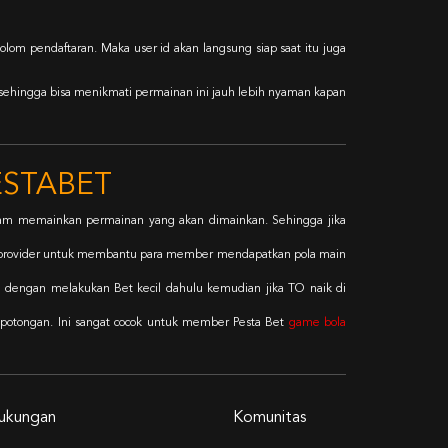
lom pendaftaran. Maka user id akan langsung siap saat itu juga
 sehingga bisa menikmati permainan ini jauh lebih nyaman kapan
PESTABET
alam memainkan permainan yang akan dimainkan. Sehingga jika
 provider untuk membantu para member mendapatkan pola main
h dengan melakukan Bet kecil dahulu kemudian jika TO naik di
potongan. Ini sangat cocok untuk member Pesta Bet
game bola
ukungan
Komunitas