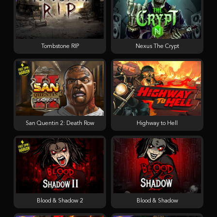
Tombstone RIP
Nexus The Crypt
San Quentin 2: Death Row
Highway to Hell
Blood & Shadow 2
Blood & Shadow