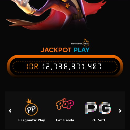
JACKPOT
PLAY
IDR
12,738,971,407
Pragmatic Play
Fat Panda
PG Soft
Slot