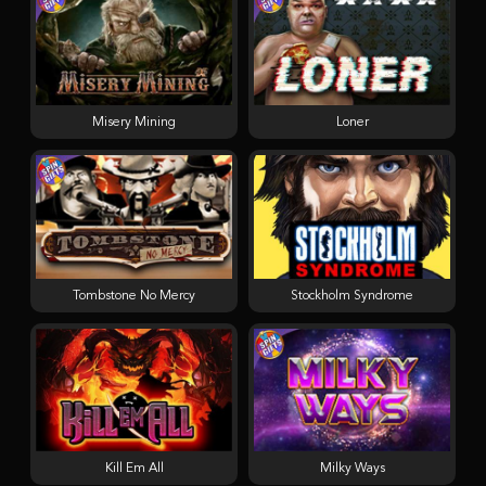
Misery Mining
Loner
Tombstone No Mercy
Stockholm Syndrome
Kill Em All
Milky Ways