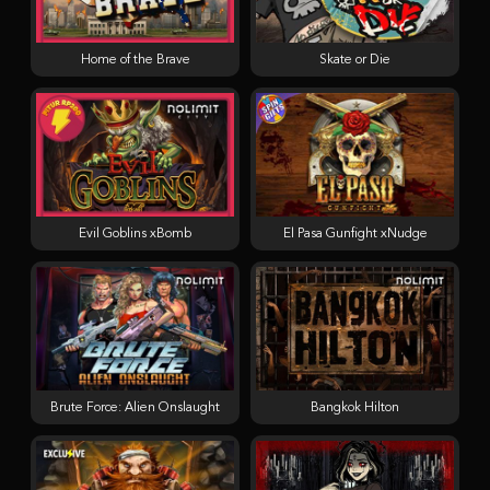
Home of the Brave
Skate or Die
Evil Goblins xBomb
El Pasa Gunfight xNudge
Brute Force: Alien Onslaught
Bangkok Hilton