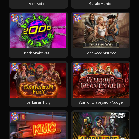
Rock Bottom
Buffalo Hunter
Brick Snake 2000
Deadwood xNudge
Barbarian Fury
Warrior Graveyard xNudge