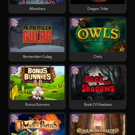
Munchies
Dragon Tribe
Remember Gulag
Owls
Bonus Bunnies
Book Of Shadows