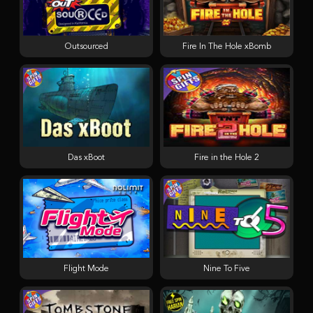
Outsourced
Fire In The Hole xBomb
Das xBoot
Fire in the Hole 2
Flight Mode
Nine To Five