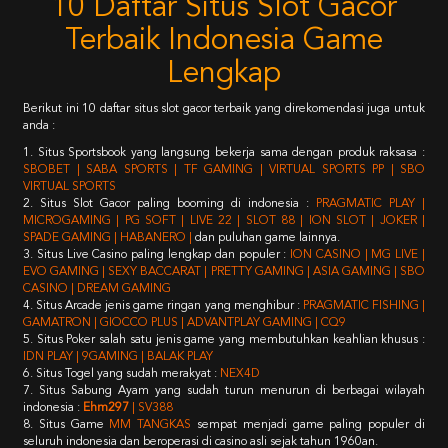
10 Daftar Situs Slot Gacor
Terbaik Indonesia Game
Lengkap
Berikut ini 10 daftar situs slot gacor terbaik yang direkomendasi juga untuk
anda :
1. Situs Sportsbook yang langsung bekerja sama dengan produk raksasa :
SBOBET | SABA SPORTS | TF GAMING | VIRTUAL SPORTS PP | SBO
VIRTUAL SPORTS
2. Situs Slot Gacor paling booming di indonesia :
PRAGMATIC PLAY |
MICROGAMING | PG SOFT | LIVE 22 | SLOT 88 | ION SLOT | JOKER |
SPADE GAMING | HABANERO |
dan puluhan game lainnya.
3. Situs Live Casino paling lengkap dan populer :
ION CASINO | MG LIVE |
EVO GAMING | SEXY BACCARAT | PRETTY GAMING | ASIA GAMING | SBO
CASINO | DREAM GAMING
4. Situs Arcade jenis game ringan yang menghibur :
PRAGMATIC FISHING |
GAMATRON | GIOCCO PLUS | ADVANTPLAY GAMING | CQ9
5. Situs Poker salah satu jenis game yang membutuhkan keahlian khusus :
IDN PLAY | 9GAMING | BALAK PLAY
6. Situs Togel yang sudah merakyat :
NEX4D
7. Situs Sabung Ayam yang sudah turun menurun di berbagai wilayah
indonesia :
Ehm297
| SV388
8. Situs Game
MM TANGKAS
sempat menjadi game paling populer di
seluruh indonesia dan beroperasi di casino asli sejak tahun 1960an.