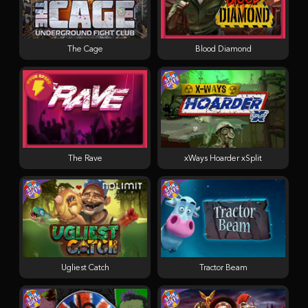
The Cage
Blood Diamond
The Rave
xWays Hoarder xSplit
Ugliest Catch
Tractor Beam