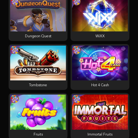
Dungeon Quest
WiXX
Tombstone
Hot 4 Cash
Fruits
Immortal Fruits