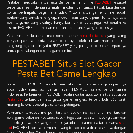
Pestabet merupakan situs Pesta Bet permainan online
PESTABET
Pestabet
terpercaya resmi dengan tampilan modern dan canggih tidak lupa dengan
bonus berlimpah. Bagaimana tidak ? zona situs game online sudah
berkembang semakin lengkap, modern dan banyak jenis. Tentu saja para
pecinta game yang awalnya hanya bermain di darat juga ikut beralih ke
sistem PESTABET online dan mencari jasa taruhan yang terbaik saja.
Para artikel ini kita akan merekomendasikan
zona slot terbaik
yang paling
banyak peminat serta sudah dipercayai oleh ribuan member aktif.
Langsung saja saat ini yaitu PESTABET yang paling terbaik dan terpercaya
untuk para kalangan pecinta game online.
PESTABET Situs Slot Gacor
Pesta Bet Game Lengkap
Siapa itu PESTABET ? Jika anda merupakan pecinta situs slot gacor pastinya
sudah tidak asing lagi dengan agen PESTABET selaku bandar game
indonesia. Perkenalkan, PESTABET adalah daftar situs zona situs slot gacor
Pesta Bet
terbaik dan slot gacor game lengkap terbaik bola 365 pasti
menang karena deposit pulsa tanpa potongan.
Permainan tersebut meliputi taruhan slot online, casino online, taruhan
bola, game poker online, capsa susun, togel, tembak ikan, sabung ayam dan
lain sebagainya. Dan yang menariknya adalah bila mendaftar bersama
situs
slot
PESTABET semua permainan yang tersedia bisa di akses hanya dengan