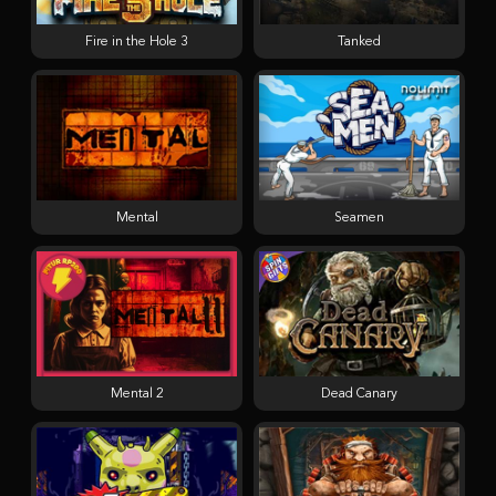
Fire in the Hole 3
Tanked
Mental
Seamen
Mental 2
Dead Canary