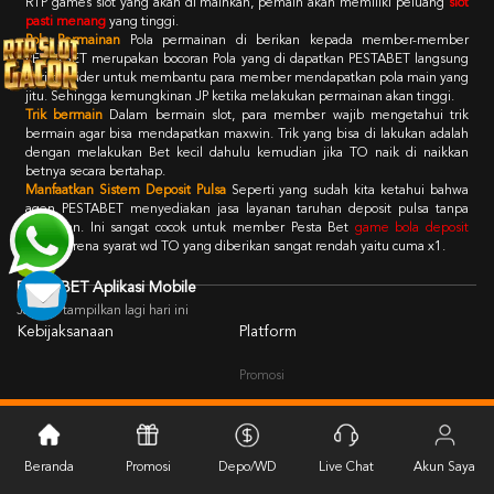
RTP games slot yang akan di mainkan, pemain akan memiliki peluang
slot
pasti menang
yang tinggi.
Pola Permainan
Pola permainan di berikan kepada member-member
PESTABET merupakan bocoran Pola yang di dapatkan PESTABET langsung
dari provider untuk membantu para member mendapatkan pola main yang
jitu. Sehingga kemungkinan JP ketika melakukan permainan akan tinggi.
Trik bermain
Dalam bermain slot, para member wajib mengetahui trik
bermain agar bisa mendapatkan maxwin. Trik yang bisa di lakukan adalah
dengan melakukan Bet kecil dahulu kemudian jika TO naik di naikkan
betnya secara bertahap.
Manfaatkan Sistem Deposit Pulsa
Seperti yang sudah kita ketahui bahwa
agen PESTABET menyediakan jasa layanan taruhan deposit pulsa tanpa
potongan. Ini sangat cocok untuk member Pesta Bet
game bola deposit
pulsa
karena syarat wd TO yang diberikan sangat rendah yaitu cuma x1.
PESTABET Aplikasi Mobile
Jangan tampilkan lagi hari ini
Kebijaksanaan
Platform
Promosi
Loyalty
Beranda
Promosi
Depo/WD
Live Chat
Akun Saya
Kategori
Dukungan