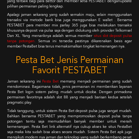
yang terbaik bagi para bettor dan member setia PESTABET denganupdate
pilihan permainan paling lengkap.
Apalagi jaman sekarang yang sudah semakin maju, selain menggunakan
transaksi via metode bank bisa juga menggunakan E wallet . Bersama
PESTABET para member mix parlay 365 juga bisa melakukan transaksi
khususnya deposit via pulsa saja dengan didukung oleh provider Telkomsel
Dan XL. Yang menariknya adalah semua member
situs slot deposit pulsa
tanpa potongan
.
Semua ini tersedia pastinya dikarenakan basis agar
member PestaBet bisa terus memaksimalkan tingkat kemenangan nya.
Pesta Bet Jenis Permainan
Favorit PESTABET
Jaman sekarang ini
Pesta Bet
memang menjadi permainan yang sudah
mendominasi. Bagaimana tidak, jenis permainan ini memberikan layanan
Pesta Bet login sistem paling mudah untuk dicoba. Dengan primadona
permainan favoritnya adalah slot 88 yang menjadi barisan kedua setelah
pragmatic play.
Tidak tanggung, untuk sistem Pesta Bet deposit pulsa juga sangat mudah.
Bahkan bersama PESTABET yang mempromosikan deposit pulsa tanpa
potongan tentu saja memudahkan banyak member untuk meraih
kemenangan. Pesta Bet link alternatif nya cukup akses ke situs PestaBet
saja maka kita sudah bisa akses secara mudah. Sistem Pesta Bet apk juga
mengikuti modern nya jaman dan teknologi yang sudah berkembang pesat