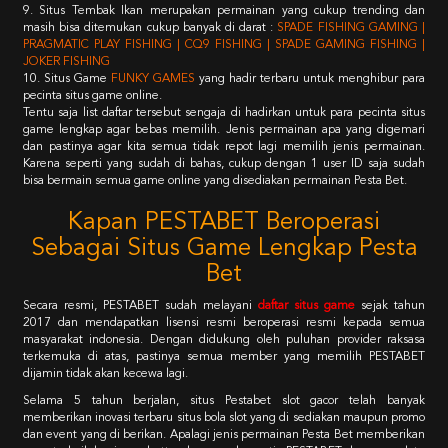
9. Situs Tembak Ikan merupakan permainan yang cukup trending dan
masih bisa ditemukan cukup banyak di darat :
SPADE FISHING GAMING |
PRAGMATIC PLAY FISHING | CQ9 FISHING | SPADE GAMING FISHING |
JOKER FISHING
10. Situs Game
FUNKY GAMES
yang hadir terbaru untuk menghibur para
pecinta situs game online.
Tentu saja list daftar tersebut sengaja di hadirkan untuk para pecinta situs
game lengkap agar bebas memilih. Jenis permainan apa yang digemari
dan pastinya agar kita semua tidak repot lagi memilih jenis permainan.
Karena seperti yang sudah di bahas, cukup dengan 1 user ID saja sudah
bisa bermain semua game online yang disediakan permainan Pesta Bet.
Kapan PESTABET Beroperasi
Sebagai Situs Game Lengkap Pesta
Bet
Secara resmi, PESTABET sudah melayani
daftar situs game
sejak tahun
2017 dan mendapatkan lisensi resmi beroperasi resmi kepada semua
masyarakat indonesia. Dengan didukung oleh puluhan provider raksasa
terkemuka di atas, pastinya semua member yang memilih PESTABET
dijamin tidak akan kecewa lagi.
Selama 5 tahun berjalan, situs Pestabet slot gacor telah banyak
memberikan inovasi terbaru situs bola slot yang di sediakan maupun promo
dan event yang di berikan. Apalagi jenis permainan Pesta Bet memberikan