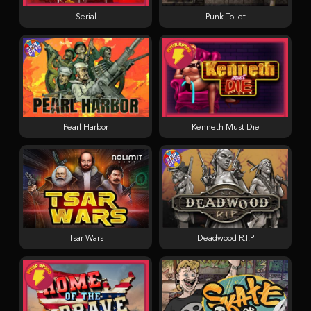
Serial
Punk Toilet
Pearl Harbor
Kenneth Must Die
Tsar Wars
Deadwood R.I.P