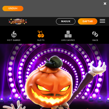
×
UNDUH
MASUK
DAFTAR
HOT GAMES
SLOTS
LIVE CASINO
RACE