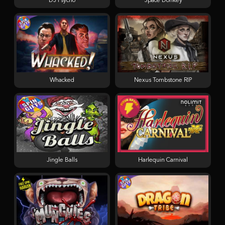
DJ Psycho
Space Donkey
Whacked
Nexus Tombstone RIP
Jingle Balls
Harlequin Carnival