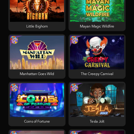
Little Bighorn
Mayan Magic Wildfire
Manhattan Goes Wild
The Creepy Carnival
Coins of Fortune
Tesla Jolt