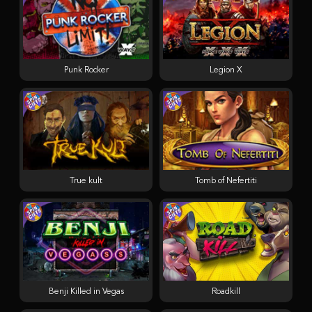
Punk Rocker
Legion X
True kult
Tomb of Nefertiti
Benji Killed in Vegas
Roadkill