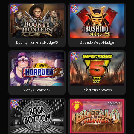
Bounty Hunters xNudge®
Bushido Way xNudge
xWays Hoarder 2
Infectious 5 xWays