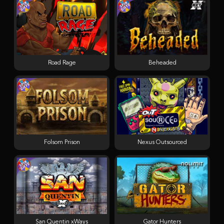
Road Rage
Beheaded
Folsom Prison
Nexus Outsourced
San Quentin xWays
Gator Hunters