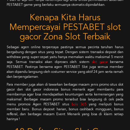
1 user ID saja loh. Tanpa harus repot lagi serta untuk pemindahan saldo dari
PESTABET game yang berlaku semuanya otomatis dipindahkan.
Kenapa Kita Harus
Mempercayai PESTABET slot
gacor Zona Slot Terbaik
Sebagai agen online terpercaya pastinya semua pecinta taruhan harus
bergabung dengan situs yang tepat. Dengan sistem transaksi deposit dan
withdraw yang super cepat yaitu hanya memakan waktu maksimal 5 menit
saja. Semua transaksi akan diproses oleh sistem
slot gacor
bersama
PESTABET. Pastinya bersama agen PESTABET Slot juga semua member
akan dipandu langsung oleh costumer service yang aktif 24 jam serta ramah
dan berpengalaman.
Para member juga akan di tawarkan berbagai macam jenis promo situs slot
gacor dan slot gacor indonesia bonus menarik agar membantu para
membernya agar bisa mendapatkan keuntungan serta kemenangan yang
maksimal. Berbagai macam promo tersebut bisa langsung di cek pada
menu promosi Agen PESTABET situs
bola 365
yang meliputi bonus
member baru. Bonus deposit harian, bonus cashback mingguan, bonus
refferal, dan berbagai macam Event Menarik yang bisa di klaim setiap
harinya !