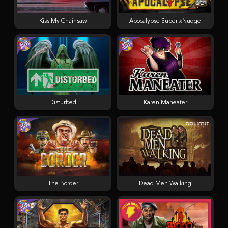
Kiss My Chainsaw
Apocalypse Super xNudge
Disturbed
Karen Maneater
The Border
Dead Men Walking