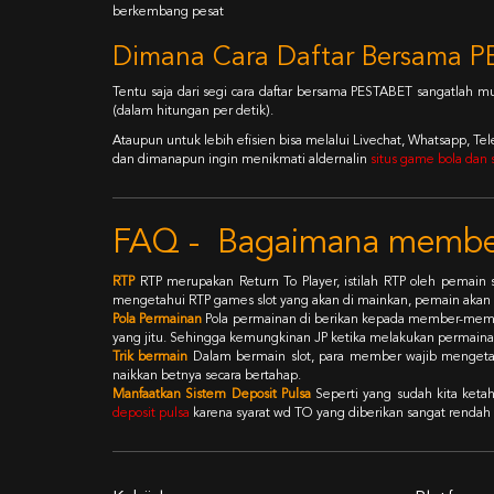
berkembang pesat
Dimana Cara Daftar Bersama P
Tentu saja dari segi cara daftar bersama PESTABET sangatlah m
(dalam hitungan per detik).
Ataupun untuk lebih efisien bisa melalui Livechat, Whatsapp, 
dan dimanapun ingin menikmati aldernalin
situs game bola dan s
FAQ - Bagaimana member
RTP
RTP merupakan Return To Player, istilah RTP oleh pemai
mengetahui RTP games slot yang akan di mainkan, pemain akan
Pola Permainan
Pola permainan di berikan kepada member-mem
yang jitu. Sehingga kemungkinan JP ketika melakukan permainan
Trik bermain
Dalam bermain slot, para member wajib mengetah
naikkan betnya secara bertahap.
Manfaatkan Sistem Deposit Pulsa
Seperti yang sudah kita ket
deposit pulsa
karena syarat wd TO yang diberikan sangat rendah 