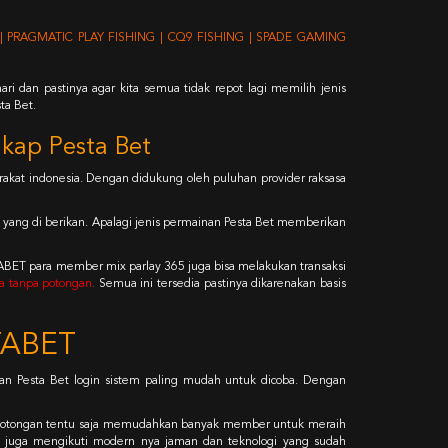
| PRAGMATIC PLAY FISHING | CQ9 FISHING | SPADE GAMING
ri dan pastinya agar kita semua tidak repot lagi memilih jenis
ta Bet.
kap Pesta Bet
akat indonesia. Dengan didukung oleh puluhan provider raksasa
nt yang di berikan. Apalagi jenis permainan Pesta Bet memberikan
ABET para member mix parlay 365 juga bisa melakukan transaksi
lsa tanpa potongan
.
Semua ini tersedia pastinya dikarenakan basis
STABET
n Pesta Bet login sistem paling mudah untuk dicoba. Dengan
a potongan tentu saja memudahkan banyak member untuk meraih
apk juga mengikuti modern nya jaman dan teknologi yang sudah