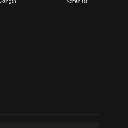
ukungan
Komunitas