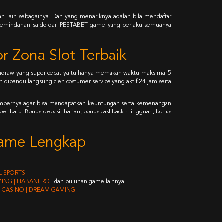
dan lain sebagainya. Dan yang menariknya adalah bila mendaftar
uk pemindahan saldo dari PESTABET game yang berlaku semuanya
 Zona Slot Terbaik
withdraw yang super cepat yaitu hanya memakan waktu maksimal 5
ipandu langsung oleh costumer service yang aktif 24 jam serta
 membernya agar bisa mendapatkan keuntungan serta kemenangan
er baru. Bonus deposit harian, bonus cashback mingguan, bonus
 Game Lengkap
AL SPORTS
AMING | HABANERO |
dan puluhan game lainnya.
BO CASINO | DREAM GAMING