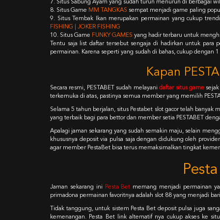
7. Situs Sabung Ayam yang sudah turun menurun di berbagai wil
8. Situs Game
MM TANGKAS
sempat menjadi game paling populer
9. Situs Tembak Ikan merupakan permainan yang cukup trendi
FISHING | JOKER FISHING
10. Situs Game
FUNKY GAMES
yang hadir terbaru untuk menghi
Tentu saja list daftar tersebut sengaja di hadirkan untuk par
permainan. Karena seperti yang sudah di bahas, cukup dengan 1
Kapan PESTAB
Secara resmi, PESTABET sudah melayani
daftar situs game
seja
terkemuka di atas, pastinya semua member yang memilih PESTAB
Selama 5 tahun berjalan, situs Pestabet slot gacor telah banyak
yang terbaik bagi para bettor dan member setia PESTABET deng
Apalagi jaman sekarang yang sudah semakin maju, selain mengg
khususnya deposit via pulsa saja dengan didukung oleh provi
agar member PestaBet bisa terus memaksimalkan tingkat keme
Pesta
Jaman sekarang ini
Pesta Bet
memang menjadi permainan yang
primadona permainan favoritnya adalah slot 88 yang menjadi bari
Tidak tanggung, untuk sistem Pesta Bet deposit pulsa juga 
kemenangan. Pesta Bet link alternatif nya cukup akses ke si