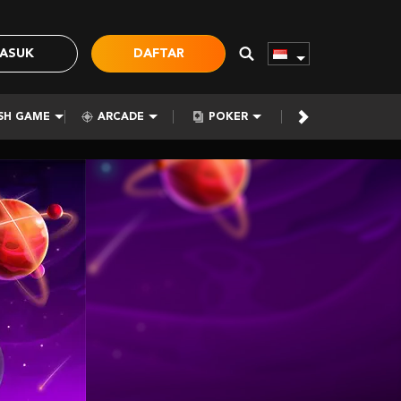
ASUK
DAFTAR
SH GAME
ARCADE
POKER
E-SPORTS